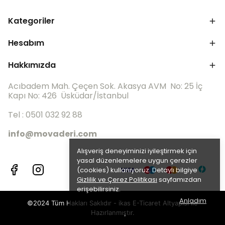
Kategoriler
Hesabım
Hakkımızda
Acıbadem Mah. Çeçen Sok. Akasya AVM No: 25 İç
Kapı No: 426 Üsküdar/İstanbul
Tel : 0501 032 92 88
info@movaderi.com
Alışveriş deneyiminizi iyileştirmek için
yasal düzenlemelere uygun çerezler
(cookies) kullanıyoruz. Detaylı bilgiye
Gizlilik ve Çerez Politikası
sayfamızdan
erişebilirsiniz.
Anladım
©2024 Tüm Hakları Saklıdır - ikas E-Ticaret
Altyapısı ile
Hazırlanmıştır.