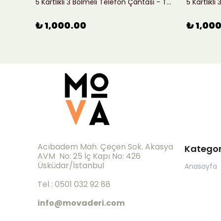
Hakiki Deri El Yapımı Omuz Çantası - Kahverengi
5 Kartlıklı 3 Bölmeli Telefon Çantası - Taba
5 Kartlıkl
₺ 1,000.00
₺ 1,00
Acıbadem Mah. Çeçen Sok. Akasya
Kategor
AVM No: 25 İç Kapı No: 426
Üsküdar/İstanbul
Anasayfa
Tel : 0501 032 92 88
info@movaderi.com