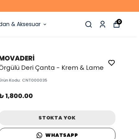
0
dan & Aksesuar
MOVADERİ
Örgülü Deri Çanta - Krem & Lame
Ürün Kodu
:
CNT000035
₺ 1,800.00
STOKTA YOK
WHATSAPP