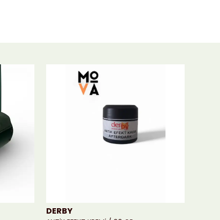
DERBY
MOVA