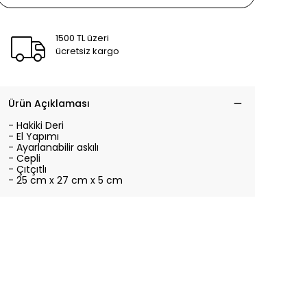
1500 TL üzeri
ücretsiz kargo
Ürün Açıklaması
- Hakiki Deri
- El Yapımı
- Ayarlanabilir askılı
- Cepli
- Çıtçıtlı
- 25 cm x 27 cm x 5 cm