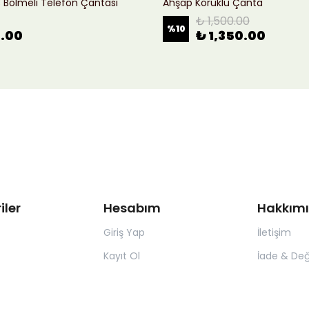
ı 3 Bölmeli Telefon Çantası
Ahşap Körüklü Çanta
₺ 1,500.00
%
10
0.00
₺ 1,350.00
iler
Hesabım
Hakkım
Giriş Yap
İletişim
Kayıt Ol
İade & Değ