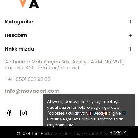
Kategoriler
Hesabım
Hakkımızda
Acıbadem Mah. Çeçen Sok. Akasya AVM No: 25 İç
Kapı No: 426 Üsküdar/İstanbul
Tel : 0501 032 92 88
info@movaderi.com
Alışveriş deneyiminizi iyileştirmek için
yasal düzenlemelere uygun çerezler
(cookies) kullanıyoruz. Detaylı bilgiye
Gizlilik ve Çerez Politikası
sayfamızdan
erişebilirsiniz.
Anladım
©2024 Tüm Hakları Saklıdır - ikas E-Ticaret
Altyapısı ile