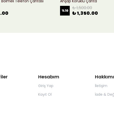
ı 3 Bölmeli Telefon Çantası
Ahşap Körüklü Çanta
₺ 1,500.00
%
10
0.00
₺ 1,350.00
iler
Hesabım
Hakkım
Giriş Yap
İletişim
Kayıt Ol
İade & Değ