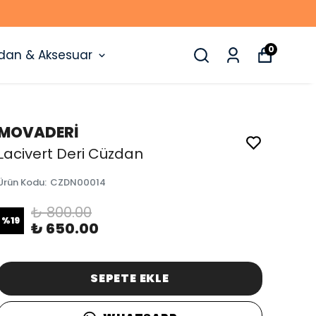
0
dan & Aksesuar
MOVADERİ
Lacivert Deri Cüzdan
Ürün Kodu
:
CZDN00014
₺ 800.00
%
19
₺ 650.00
SEPETE EKLE