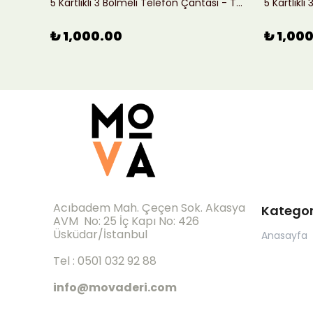
Hakiki Deri El Yapımı Omuz Çantası - Kahverengi
5 Kartlıklı 3 Bölmeli Telefon Çantası - Taba
5 Kartlıkl
₺ 1,000.00
₺ 1,00
Acıbadem Mah. Çeçen Sok. Akasya
Kategor
AVM No: 25 İç Kapı No: 426
Üsküdar/İstanbul
Anasayfa
Tel : 0501 032 92 88
info@movaderi.com