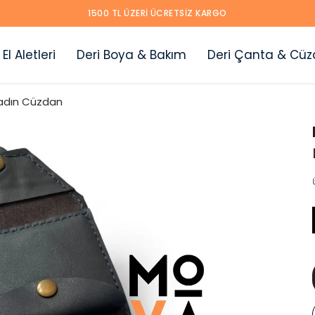
1500 TL ÜZERI ÜCRETSIZ KARGO
 El Aletleri
Deri Boya & Bakım
Deri Çanta & Cüz
adın Cüzdan