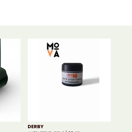
DERBY
MOVA