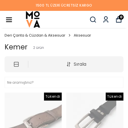
1500 TL ÜZERI ÜCRETSIZ KARGO
0
Deri Çanta & Cüzdan & Aksesuar
Aksesuar
Kemer
2
ürün
Sırala
Tükendi
Tükendi