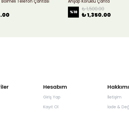
ı 3 Bölmeli Telefon Çantası
Ahşap Körüklü Çanta
₺ 1,500.00
%
10
0.00
₺ 1,350.00
iler
Hesabım
Hakkım
Giriş Yap
İletişim
Kayıt Ol
İade & Değ