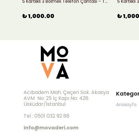
Hakiki Deri El Yapımı Omuz Çantası - Kahverengi
5 Kartlıklı 3 Bölmeli Telefon Çantası - Taba
5 Kartlıkl
₺ 1,000.00
₺ 1,00
Acıbadem Mah. Çeçen Sok. Akasya
Kategor
AVM No: 25 İç Kapı No: 426
Üsküdar/İstanbul
Anasayfa
Tel : 0501 032 92 88
info@movaderi.com