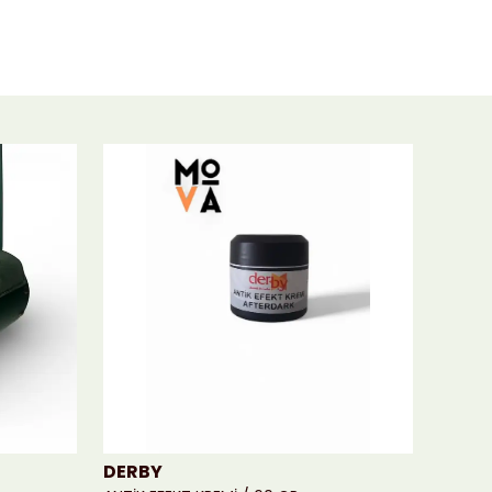
DERBY
MOVA