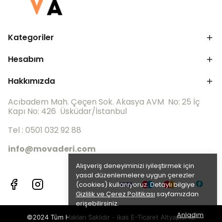
Kategoriler
Hesabım
Hakkımızda
Acıbadem Mah. Çeçen Sok. Akasya AVM No: 25 İç
Kapı No: 426 Üsküdar/İstanbul
Tel : 0501 032 92 88
info@movaderi.com
Alışveriş deneyiminizi iyileştirmek için
yasal düzenlemelere uygun çerezler
(cookies) kullanıyoruz. Detaylı bilgiye
Gizlilik ve Çerez Politikası
sayfamızdan
erişebilirsiniz.
Anladım
©2024 Tüm Hakları Saklıdır - ikas E-Ticaret
Altyapısı ile