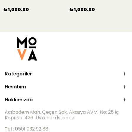
₺ 1,000.00
₺ 1,000.00
Kategoriler
Hesabım
Hakkımızda
Acıbadem Mah. Çeçen Sok. Akasya AVM No: 25 İç
Kapı No: 426 Üsküdar/İstanbul
Tel : 0501 032 92 88